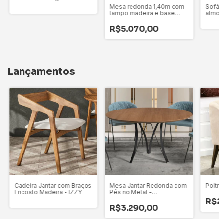
Madeira e Alumínio -
Mesa redonda 1,40m com
Sofá
CHICAGO
tampo madeira e base
almo
madeira maciça - VEGAS
R$5.070,00
Lançamentos
Cadeira Jantar com Braços
Mesa Jantar Redonda com
Polt
Encosto Madeira - IZZY
Pés no Metal -
BARCELONA
R$
R$3.290,00