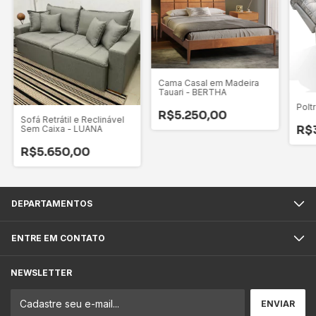
Cama Casal em Madeira
Tauari - BERTHA
Polt
R$5.250,00
Sofá Retrátil e Reclinável
R$
Sem Caixa - LUANA
R$5.650,00
DEPARTAMENTOS
ENTRE EM CONTATO
NEWSLETTER