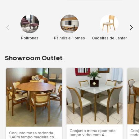
Poltronas
Painéis e Homes
Cadeiras de Jantar
Showroom Outlet
Conjunto mesa quadrada
Conj
Conjunto mesa redonda
tampo vidro com 4
cade
1,40m tampo madeira com
cadeiras em madeira
tamp