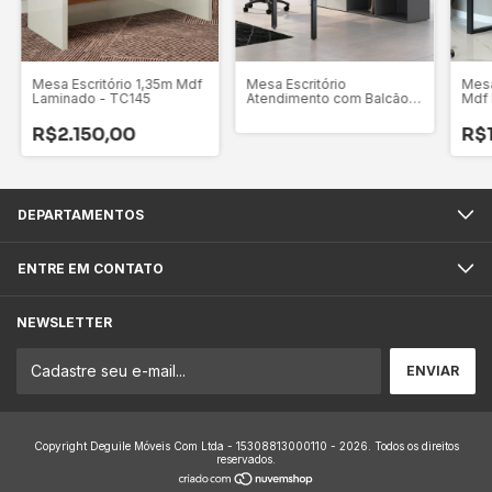
Mesa Escritório 1,35m Mdf
Mesa Escritório
Mesa
Laminado - TC145
Atendimento com Balcão
Mdf 
Lateral com Portas - ART10
R$2.150,00
R$
DEPARTAMENTOS
ENTRE EM CONTATO
NEWSLETTER
Copyright Deguile Móveis Com Ltda - 15308813000110 - 2026. Todos os direitos
reservados.