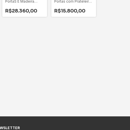
PortaS E Madeira
Portas com Prateleiras
Maciça com Prateleira
em Vidro - VICTORY
em Vidro - HILLUX
R$28.360,00
R$15.800,00
WSLETTER