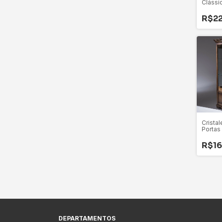
Clássi
Maciça
HILLU
R$22
Cristal
Portas
Gaveta
R$16
DEPARTAMENTOS