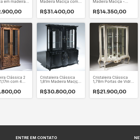
ca em madeira
Madeira Maciça com
Madeira Maciça -
 e Vidro -
Balcão Integrado -
ALLEGRA
X
ELLOS
.900,00
R$31.400,00
R$14.350,00
eira Clássica 2
Cristaleira Clássica
Cristaleira Clássica
 1,17m com 4
1,81m Madeira Maciça
1,78m Portas de Vidro
s - HELENA
E vidro - INSPIRAÇÃO
Madeira Maciça -
BELLA
.800,00
R$30.800,00
R$21.900,00
ENTRE EM CONTATO
NE