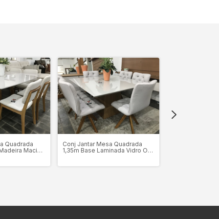
Conj Jantar mes
Laminada com vi
6 cadeiras esto
sa Quadrada
Conj Jantar Mesa Quadrada
madeira Maciça
Madeira Maciça
1,35m Base Laminada Vidro Off
 Cadeiras em
White AQUILA + 6 Cadeiras
a MONACO
Giratória com Captone
CERCATTO