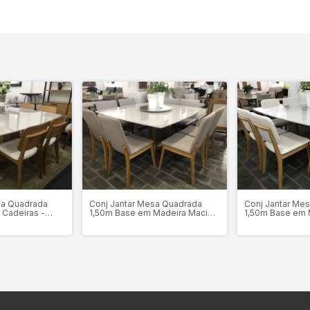
sa Quadrada
Conj Jantar Mesa Quadrada
Conj Jantar Me
 Cadeiras -
1,50m Base em Madeira Maciça
1,50m Base em 
Tauari ONIX + 8 Cadeiras em
Tauari ONIX + 8
Madeira Maciça IBIZZA
Madeira Maciç