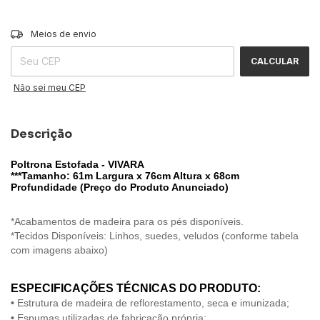
ALTERAR CEP
Entregas para o CEP:
Meios de envio
CALCULAR
Não sei meu CEP
Descrição
Poltrona Estofada - VIVARA
***Tamanho: 61m Largura x 76cm Altura x 68cm
Profundidade (Preço do Produto Anunciado)
*Acabamentos de madeira para os pés disponíveis.
*Tecidos Disponíveis: Linhos, suedes, veludos (conforme tabela
com imagens abaixo)
ESPECIFICAÇÕES TÉCNICAS DO PRODUTO:
•
Estrutura de madeira de reflorestamento, seca e imunizada;
•
Espumas utilizadas de fabricação própria;