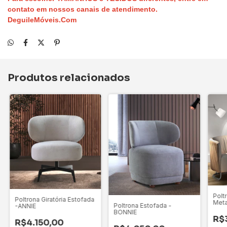
contato em nossos canais de atendimento
.
DeguileMóveis.Com
Produtos relacionados
Polt
Poltrona Giratória Estofada
Meta
Poltrona Estofada -
-ANNIE
BONNIE
R$
R$4.150,00