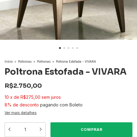
Início
>
Poltronas
>
Poltronas
>
Poltrona Estofada - VIVARA
Poltrona Estofada - VIVARA
R$2.750,00
10
x
de
R$275,00
sem juros
8% de desconto
pagando com Boleto
Ver mais detalhes