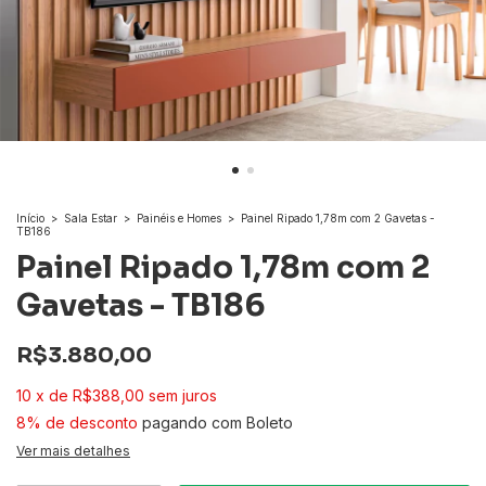
Início
>
Sala Estar
>
Painéis e Homes
>
Painel Ripado 1,78m com 2 Gavetas -
TB186
Painel Ripado 1,78m com 2
Gavetas - TB186
R$3.880,00
10
x
de
R$388,00
sem juros
8% de desconto
pagando com Boleto
Ver mais detalhes