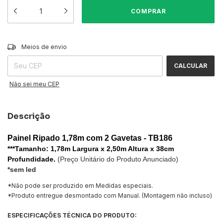
ALTERAR CEP
Entregas para o CEP:
Meios de envio
CALCULAR
Não sei meu CEP
Descrição
Painel Ripado 1,78m com 2 Gavetas - TB186
***Tamanho: 1,78m Largura x 2,50m Altura x 38cm
Profundidade.
(Preço Unitário do Produto Anunciado)
*sem led
*Não pode ser produzido em Medidas especiais.
*Produto entregue desmontado com Manual. (Montagem não incluso)
ESPECIFICAÇÕES TÉCNICA DO PRODUTO: