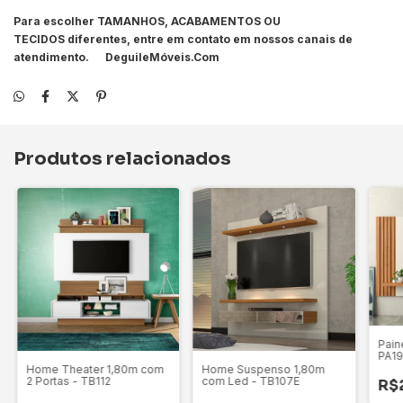
Para escolher
TAMANHOS, ACABAMENTOS OU
TECIDOS
diferentes, entre em contato em nossos canais de
atendimento
. DeguileMóveis.Com
Produtos relacionados
Pain
PA1
Home Theater 1,80m com
Home Suspenso 1,80m
2 Portas - TB112
com Led - TB107E
R$